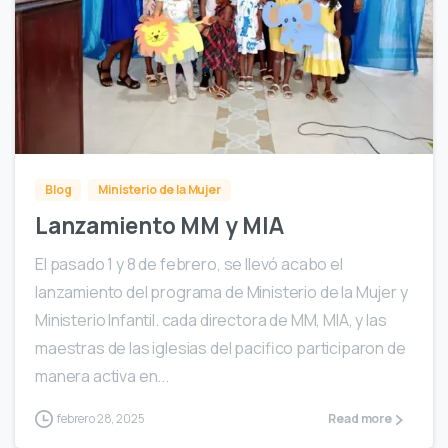
1
Blog
Ministerio de la Mujer
Lanzamiento MM y MIA
El pasado 1 y 8 de febrero, se llevó acabo el
lanzamiento del programa de Ministerio de la Mujer y
Ministerio Infantil. cada directora de MM, MIA, y las
maestras de las iglesias del pacifico participaron de
manera activa en...
febrero 28, 2025
Read more