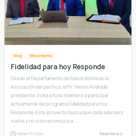
0
Blog
Mayordomía
Fidelidad para hoy Responde
Desde el Departamento de Mayordomía de la
Asociación del pacifico, el Pr. Yeison Andrade
presidente, invita a todo miembro a participar
activamente del programa Fidelidad para hoy
Responde. Este proyecto busca que cada adorador
vuelva y no solo reconozca a...
febrero 10, 2024
Read more