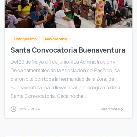
1
Evangelismo
Mayordomía
Santa Convocatoria Buenaventura
Del 29 de Mayo al 1 de junio🗓️ La Administración y
Departamentales de la Asociación del Pacífico, se
dieron cita con toda la hermandad de la Zona de
Buenaventura, para llevar acabo el programa de la
Santa Convocatoria. Cada noche...
junio 12, 2024
Read more