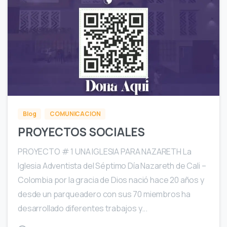
1
Blog
COMUNICACION
PROYECTOS SOCIALES
PROYECTO # 1 UNA IGLESIA PARA NAZARETH La
Iglesia Adventista del Séptimo Día Nazareth de Cali –
Colombia por la gracia de Dios nació hace 20 años y
desde un parqueadero con sus 70 miembros ha
desarrollado diferentes trabajos y...