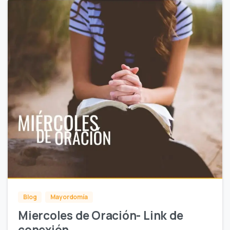
0
Blog
Mayordomía
Miercoles de Oración- Link de
conexión