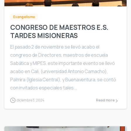
Evangelismo
CONGRESO DE MAESTROS E.S.
TARDES MISIONERAS
El pasado 2 de noviembre se llevó acabo el
congreso de Directores, maestros de escuela
Sabática y MIPES. este importante evento se llevó
acabo en Cali, (universidad Antonio Camacho),
Palmira (Iglesia Central), y Buenaventura. se contó
con invitados especiales tales...
diciembre 3, 2024
Read more