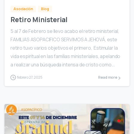
Asociación
Blog
Retiro Ministerial
5 al 7 de Febrero se llevo acabo el retiro ministerial,
FAMILIAS ASOPACIFICO SERVIMOS A JEHOVÁ, este
retiro tuvo varios objetivos el primero, Estimular la
vida espiritual en las familias ministeriales, apelando
a realizar una búsqueda intensa de cristo como...
febrero 27, 2025
Read more