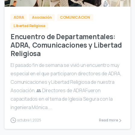
ADRA
Asociación
COMUNICACION
Libertad Religiosa
Encuentro de Departamentales:
ADRA, Comunicaciones y Libertad
Religiosa
El pasado fin de semana se vivió un encuentro muy
especial en el que participaron directores de ADRA,
Comunicaciones y Libertad Religiosa de nuestra
Asociación. 👥 Directores de ADRAFueron
capacitados en el tema de Iglesia Segura con la
ingeniera Mónica....
octubre 1, 2025
Read more