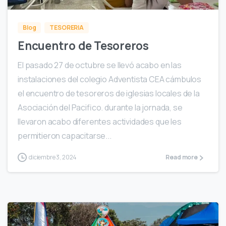
Blog
TESORERIA
Encuentro de Tesoreros
El pasado 27 de octubre se llevó acabo en las
instalaciones del colegio Adventista CEA cámbulos
el encuentro de tesoreros de iglesias locales de la
Asociación del Pacifico. durante la jornada, se
llevaron acabo diferentes actividades que les
permitieron capacitarse...
diciembre 3, 2024
Read more