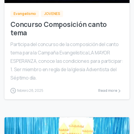
Evangelismo
JOVENES
Concurso Composición canto
tema
Participa del concurso de la composición del canto
tema para la Campaña Evangelistica LA MAYOR
ESPERANZA, conoce las condiciones para participar:
1. Ser miembro en regla de la Iglesia Adventista del
Séptimo día.
febrero 28, 2025
Read more