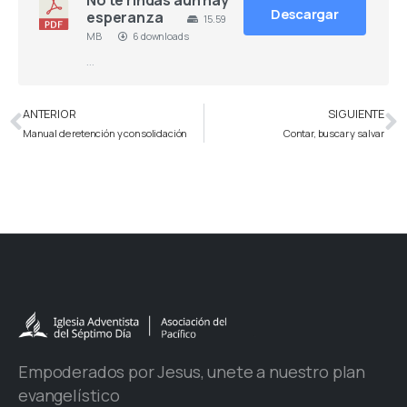
Descargar
esperanza
15.59
MB
6 downloads
…
ANTERIOR
SIGUIENTE
Manual de retención y consolidación
Contar, buscar y salvar
Empoderados por Jesus, unete a nuestro plan
evangelístico