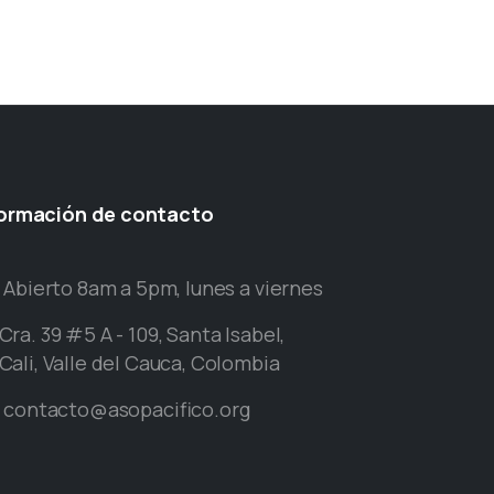
formación
de
contacto
Abierto 8am a 5pm, lunes a viernes
Cra. 39 #5 A - 109, Santa Isabel,
Cali, Valle del Cauca, Colombia
contacto@asopacifico.org