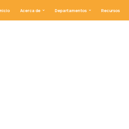
Inicio
Acerca de
Departamentos
Recursos
ecursos: plan ope