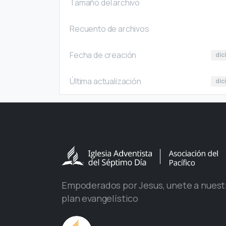
Tamaño del archivo
Recuento de archivos
Fecha de creación
dic
Última actualización
dic
Empoderados por Jesus, unete a nuest
plan evangelístico