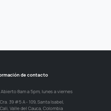
formación
de
contacto
Abierto 8am a 5pm, lunes a viernes
Cra. 39 #5 A - 109, Santa Isabel,
Cali, Valle del Cauca, Colombia