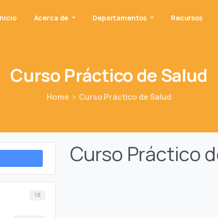
Inicio
Acerca de
Departamentos
Recursos
Curso
Práctico
de
Salud
Home
Curso Práctico de Salud
Curso Práctico d
18